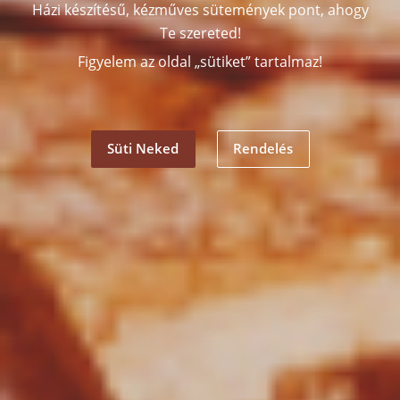
Házi készítésű, kézműves sütemények pont, ahogy
Te szereted!
Figyelem az oldal „sütiket” tartalmaz!
Süti Neked
Rendelés